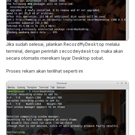
RecordMyDesktop
Jika sudah selesai, jalankan
melalui
recordmydesktop
terminal, dengan perintah
maka akan
secara otomatis merekam layar Desktop sobat.
Proses rekam akan terilihat seperti ini