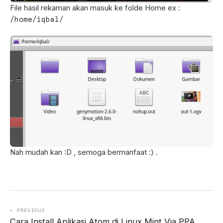
File hasil rekaman akan masuk ke folde Home ex :
/home/iqbal/
Nah mudah kan :D , semoga bermanfaat :) .
← PREVIOUS
Cara Install Aplikasi Atom di Linux Mint Via PPA