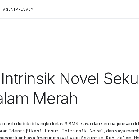
S AGENT
PRIVACY
Intrinsik Novel Sek
alam Merah
 masih duduk di bangku kelas 3 SMK, saya dan semua jurusan di k
Identifikasi Unsur Intrinsik Novel
oran
, dan saya memb
Sekuntum Ruh dalam M
angat luar biasa (menurut saya) yaitu