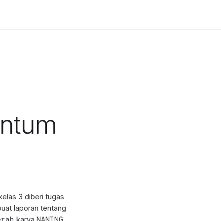
untum
elas 3 diberi tugas
uat laporan tentang
erah
NANING
karya