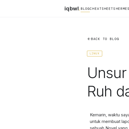
iqbwl
.
BLOG
CHEATSHEETS
HERME
BACK TO BLOG
LINUX
Unsur 
Ruh d
Kemarin, waktu saya
untuk membuat lap
sebuah Novel yang s